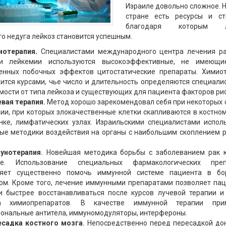
Израиле довольно сложное. Н
стране есть ресурсы и стр
благодаря которым л
о недуга лейкоз становится успешным.
иотерапия
.
Специалистами международного центра лечения р
ии лейкемии используются высокоэффективные, не имеющи
нных побочных эффектов цитостатические препараты. Химио
ится курсами, чье число и длительность определяются специали
мости от типа лейкоза и существующих для пациента факторов рис
евая терапия
.
Метод хорошо зарекомендовал себя при некоторых
ии, при которых злокачественные клетки скапливаются в костном
нке, лимфатических узлах. Израильскими специалистами испол
ые методики воздействия на органы с наибольшим скоплением 
унотерапия
.
Новейшая методика борьбы с заболеванием рак 
ле. Использование специальных фармакологических преп
ляет существенно помочь иммунной системе пациента в бо
ом. Кроме того, лечение иммунными препаратами позволяет па
и быстрее восстанавливаться после курсов лучевой терапии и
а химиопрепаратов. В качестве иммунной терапии при
ональные антитела, иммуномодуляторы, интерфероны.
есадка костного мозга
.
Непосредственно перед пересадкой до