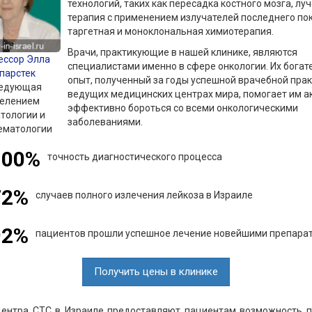
технологий, таких как пересадка костного мозга, лу
терапия с применением излучателей последнего по
таргетная и моноклональная химиотерапия.
Врачи, практикующие в нашей клинике, являются
ессор Элла
специалистами именно в сфере онкологии. Их бога
парстек
опыт, полученный за годы успешной врачебной прак
едующая
ведущих медицинских центрах мира, помогает им а
делением
эффективно бороться со всеми онкологическими
тологии и
заболеваниями.
ематологии
100%
точность диагностического процесса
72%
случаев полного излечения лейкоза в Израиле
92%
пациентов прошли успешное лечение новейшими препара
Получить цены в клинике
центра СТС в Израиле предоставляют пациентам возможность п