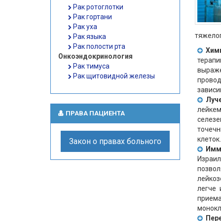
Рак ротоглотки
Рак гортани
Рак уха
тяжелог
Рак языка
Рак полости рта
Хим
Онкоэндокринология
терап
Рак тимуса
выраже
Рак щитовидной железы
провод
зависи
Луч
лейкем
ПРАВА ПАЦИЕНТА
селезе
точечн
клеток.
Закон о правах больного
Имм
Израи
позво
лейкоз
легче 
прием
монокл
Пер