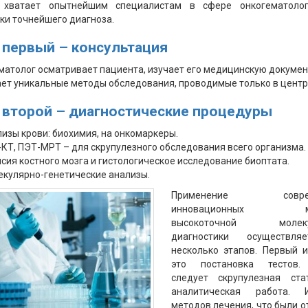
 хватает опытнейшим специалистам в сфере онкогематоло
ки точнейшего диагноза.
 первый – консультация
матолог осматривает пациента, изучает его медицинскую докуме
ет уникальные методы обследования, проводимые только в центр
 второй – диагностические процедуры
изы крови: биохимия, на онкомаркеры.
КТ, ПЭТ-МРТ – для скрупулезного обследования всего организма.
сия костного мозга и гистологическое исследование биоптата.
кулярно-генетические анализы.
Применение соврем
инновационных ме
высокоточной молеку
диагностики осуществля
несколько этапов. Первый и
это постановка тестов.
следует скрупулезная стат
аналитическая работа. 
методов лечения, что были 