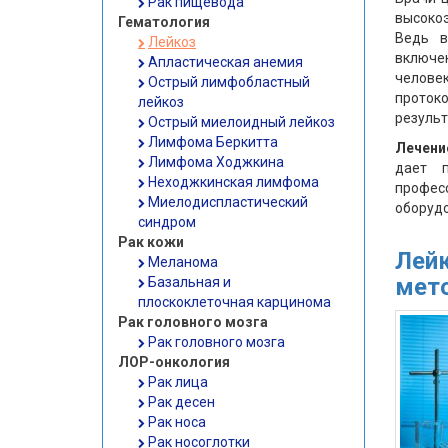
Рак пищевода
высоко
Гематология
Ведь в
Лейкоз
включе
Апластическая анемия
челове
Острый лимфобластный
протоко
лейкоз
результ
Острый миелоидный лейкоз
Лимфома Беркитта
Лечени
Лимфома Ходжкина
дает п
Неходжкинская лимфома
профес
Миелодиспластический
оборудо
синдром
Рак кожи
Лейк
Меланома
мет
Базальная и
плоскоклеточная карцинома
Рак головного мозга
Рак головного мозга
ЛОР-онкология
Рак лица
Рак десен
Рак носа
Рак носоглотки