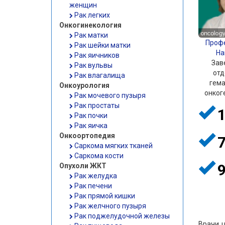
женщин
Рак легких
Онкогинекология
Рак матки
Проф
Рак шейки матки
На
Рак яичников
Зав
Рак вульвы
от
Рак влагалища
гема
Онкоурология
онког
Рак мочевого пузыря
Рак простаты
Рак почки
Рак яичка
Онкоортопедия
Саркома мягких тканей
Саркома кости
Опухоли ЖКТ
Рак желудка
Рак печени
Рак прямой кишки
Рак желчного пузыря
Рак поджелудочной железы
Врачи 