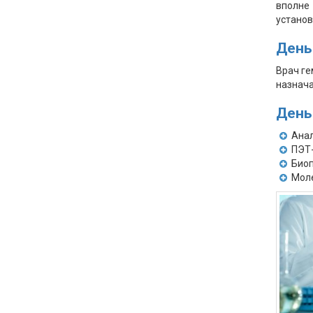
вполне
установ
День
Врач ге
назнача
День
Анал
ПЭТ-
Биоп
Моле