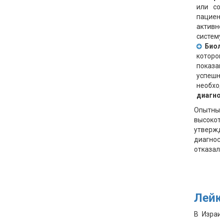
или со
пациен
активн
систем
Био
которо
показа
успешн
необх
диагн
Опытн
высоко
утверж
диагнос
отказал
Лейк
В Израи