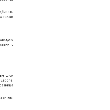
одбирать
 а также
 каждого
ствии с
ые слои
 Европе.
разница
ьтантом: