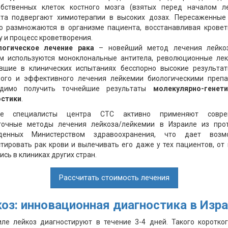
бственных клеток костного мозга (взятых перед началом л
та подвергают химиотерапии в высоких дозах. Пересаженные
о размножаются в организме пациента, восстанавливая крове
у и процесс кроветворения.
логическое лечение рака
– новейший метод лечения лейкоз
м используются моноклональные антитела, революционные лек
вшие в клинических испытаниях бесспорно высокие результа
ого и эффективного лечения лейкемии биологическими преп
одимо получить точнейшие результаты
молекулярно-генети
остики
.
ые специалисты центра СТС активно применяют соврем
точные методы лечения лейкоза/лейкемии в Израиле из прот
денных Министерством здравоохранения, что дает возм
тировать рак крови и вылечивать его даже у тех пациентов, от
ись в клиниках других стран.
Рассчитать стоимость лечения
оз: инновационная диагностика в Изр
ле лейкоз диагностируют в течение 3-4 дней. Такого коротко