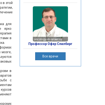
о в этой
атегии,
ечение
ака для
е ярко
терапия
стами в
ка.
Профессор Офер Спилберг
 формах
 мозге,
Все врачи
ьзуются
раковых
крови в
аратов
рьбе с
циентам
 курсов
меняют
норских