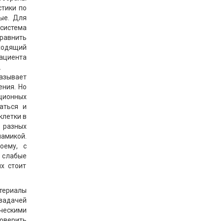
стики по
ые. Для
система
сравнить
ходящий
пациента
.
казывает
ения. Но
ационных
аться и
клетки в
у разных
намикой.
оему, с
 слабые
х стоит
териалы
задачей
ическими
роверить