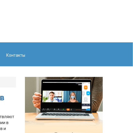
Контакты
в
ствляют
ии в
в и