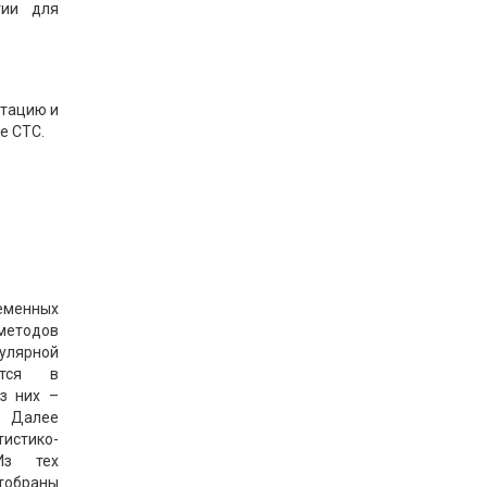
гии для
нтацию и
е СТС.
енных
тодов
лярной
ется в
з них –
 Далее
истико-
Из тех
отобраны