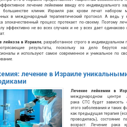
эффективное лечение лейкемии ввиду его индивидуального хар
 большинстве клиник Израиля рак крови лечат набором м
нных в международный терапевтический протокол. А ведь у 
ка злокачественный процесс протекает по-своему. Поэтому леч
лу эффективно не во всех случаях и не у всех дает одинаково
ат.
е лейкоза в Израиле
, разработанное строго в индивидуальном 
отрясающие результаты, поскольку за дело берутся на
сионалы и используют самое современное и уникальное по сво
вание.
емия: лечение в Израиле уникальным
одиками
Лечение лейкемии в Изр
международном центре л
рака СТС будет зависеть 
этого заболевания и таких ф
как предыдущая терапия (ес
проводилась), состояние па
возраст. Лечение рака 