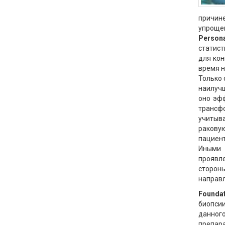
причин
упроще
Persona
статис
для кон
время н
Только 
наилучш
оно эфф
трансф
учитыва
раковую
пациент
Иными 
проявл
сторон
направл
Founda
биопси
данного
препара