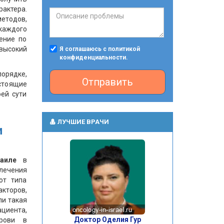
актера.
етодов,
каждого
ение по
 высокий
Я соглашаюсь с политикой
конфиденциальности.
порядке,
Отправить
стоящие
ей сути
ЛУЧШИЕ ВРАЧИ
и
аиле
в
ечения
от типа
акторов,
ли такая
циента,
Доктор Оделия Гур
крови в