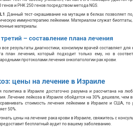
 генов и РНК 250 генов посредством метода NGS.
L1
. Данный тест-окрашивание на мутации в белках позволяет п
ческую иммунотерапию лейкемии. Материалом служат биоптаты,
ионные материалы.
 третий – составление плана лечения
 все результаты диагностики, консилиум врачей составляет для
та план лечения, который подходит только ему, но в соответ
родными протоколами лечения онкопатологии рак крови.
оз: цены на лечение в Израиле
я политика в Израиле достаточно разумна и рассчитана на люб
ия. Лечение лейкоза в Израиле обойдется на 30% дешевле, чем в
 сравнивать стоимость лечения лейкемии в Израиле и США, то 
яет 50%.
узнать цены на лечение рака крови в Израиле, свяжитесь с консул
предоставит бесплатный аудит по вашему заболеванию.