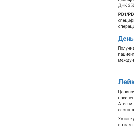
ДНК 350
PD1/PD
специфи
операц
День
Получив
пациен
междуна
Лейк
Ценова
населен
А если
составл
Хотите 
он вам 