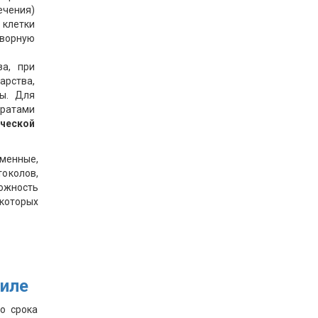
ечения)
 клетки
творную
а, при
арства,
ты. Для
аратами
ческой
енные,
околов,
ожность
 которых
аиле
го срока