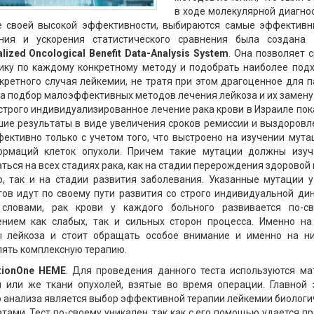
в ходе молекулярной диагно
е своей высокой эффективности, выбираются самые эффективн
ния и ускорения статистического сравнения была создана 
lized Oncological Benefit Data-Analysis System
. Она позволяет 
тику по каждому конкретному методу и подобрать наиболее под
кретного случая лейкемии, не тратя при этом драгоценное для 
а подбор малоэффективных методов лечения лейкоза и их замену
строго индивидуализированное лечение рака крови в Израиле по
ие результаты в виде увеличения сроков ремиссии и выздоровл
ективно только с учетом того, что выстроено на изучении мут
ормаций клеток опухоли. Причем такие мутации должны изуч
ться на всех стадиях рака, как на стадии перерождения здоровой 
, так и на стадии развития заболевания. Указанные мутации 
ов идут по своему пути развития со строго индивидуальной ди
словами, рак крови у каждого больного развивается по-св
ением как слабых, так и сильных сторон процесса. Именно на
ы лейкоза и стоит обращать особое внимание и именно на ни
ять комплексную терапию.
tionOne HEME
. Для проведения данного теста используются ма
и или же ткани опухолей, взятые во время операции. Главной 
 анализа является выбор эффективной терапии лейкемии биолог
тами. Тест по-своему уникален, так как с его помощью удается п