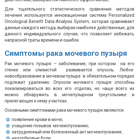
Для тщательного статистического сравнения методов
лечения используется инновационная система Personalized
Oncological Benefit Data-Analysis System, которая сравнивает
данные каждого метода, выбирая наиболее действенные, для
данного индивидуального случая, что позволяет избежать
напрасной траты времени и ошибок.
Симптомы рака мочевого пузыря
Рак мочевого пузыря – заболевание, при котором на его
стенке или слизистой развивается опухоль. Любое
новообразование в мочевом пузыре в обязательном порядке
подлежит удалению. Опухоли мочевого пузыря способны
локализироваться во всех его отделах, но чаще всего их
можно обнаружить в мочепузырном треугольнике и
прилегающих к нему участках.
Основными симптомами рака мочевого пузыря являются:
появление крови в моче;
учащение позывов мочеиспусканию;
затрудненный или болезненный акт мочеиспускания;
надлобковые боли;