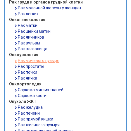
Рак груди и органов грудной клетки
Рак молочной железы у женщин
Рак легких
Онкогинекология
Рак матки
Рак шейки матки
Рак яичников
Рак вульвы
Рак влагалища
Онкоурология
Рак мочевого пузыря
Рак простаты
Рак почки
Рак яичка
Онкоортопедия
Саркома мягких тканей
Саркома кости
Опухоли ЖКТ
Рак желудка
Рак печени
Рак прямой кишки
Рак желчного пузыря
Рак поджелудочной железы