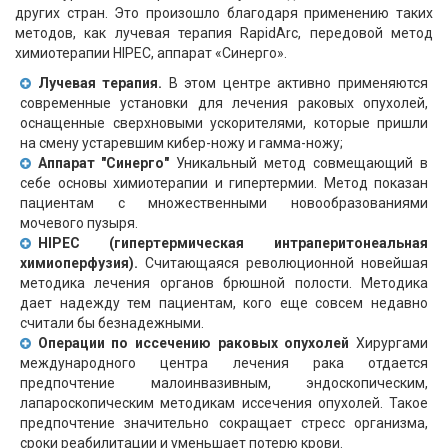
других стран. Это произошло благодаря применению таких
методов, как лучевая терапия RapidArc, передовой метод
химиотерапии HIPEC, аппарат «Синерго».
Лучевая терапия.
В этом центре активно применяются
современные установки для лечения раковых опухолей,
оснащенные сверхновыми ускорителями, которые пришли
на смену устаревшим кибер-ножу и гамма-ножу;
Аппарат "Синерго"
Уникальный метод совмещающий в
себе основы химиотерапии и гипертермии. Метод показан
пациентам с множественными новообразованиями
мочевого пузыря.
HIPEC (гипертермическая интраперитонеальная
химиоперфузия).
Считающаяся революционной новейшая
методика лечения органов брюшной полости. Методика
дает надежду тем пациентам, кого еще совсем недавно
считали бы безнадежными.
Операции по иссечению раковых опухолей
Хирургами
международного центра лечения рака отдается
предпочтение малоинвазивным, эндоскопическим,
лапароскопическим методикам иссечения опухолей. Такое
предпочтение значительно сокращает стресс организма,
сроки реабилитации и уменьшает потерю крови.