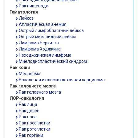
Рак пищевода
Гематология
Лейкоз
Апластическая анемия
Острый лимфобластный лейкоз
Острый миелоидный лейкоз
Лимфома Беркитта
Лимфома Ходжкина
Неходжкинская лимфома
Миелодиспластический синдром
Рак кожи
Меланома
Базальная и плоскоклеточная карцинома
Рак головного мозга
Рак головного мозга
ЛОР-онкология
Рак лица
Рак десен
Рак носа
Рак носоглотки
Рак ротоглотки
Рак гортани