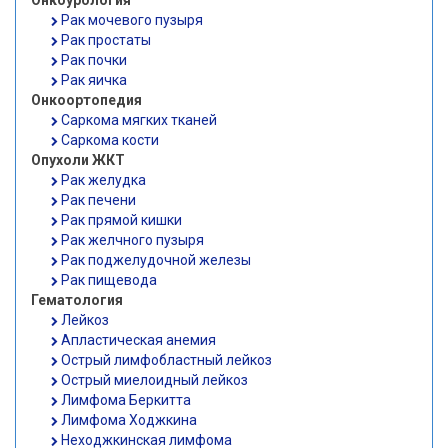
Онкоурология
Рак мочевого пузыря
Рак простаты
Рак почки
Рак яичка
Онкоортопедия
Саркома мягких тканей
Саркома кости
Опухоли ЖКТ
Рак желудка
Рак печени
Рак прямой кишки
Рак желчного пузыря
Рак поджелудочной железы
Рак пищевода
Гематология
Лейкоз
Апластическая анемия
Острый лимфобластный лейкоз
Острый миелоидный лейкоз
Лимфома Беркитта
Лимфома Ходжкина
Неходжкинская лимфома