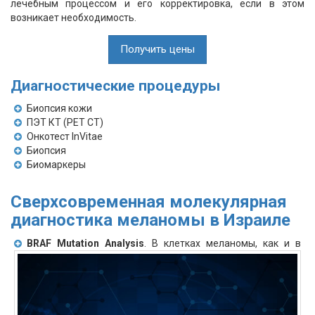
лечебным процессом и его корректировка, если в этом
возникает необходимость.
Получить цены
Диагностические процедуры
Биопсия кожи
ПЭТ КТ (PET CT)
Онкотест InVitae
Биопсия
Биомаркеры
Cверхсовременная молекулярная
диагностика меланомы в Израиле
BRAF Mutation Analysis
. В клетках меланомы, как и в