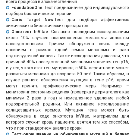
всего процесса в злокачественный.
FoundationOne
. Тест предназначен для индивидуального
подбора биологической терапии.
Caris Target Now
.Тест для подбора эффективных
химических и биологических препаратов.
Онкотест InVitae
. Согласно последним исследованиям
около 10% случаев возникновения меланомы являются
наследственными. Причем обнаружена связь между
наличием в рамках одной семьи меланомы и рака
поджелудочной железы. Также исследования доказали, что
причиной 40% наследственной меланомы является ген p16,
и у тех, у кого этот ген мутировал, с 50% вероятности может
развиться меланома до возраста 50 лет! Таким образом, в
случае раннего обнаружения мутации в гене p16, врачи
могут принять профилактические меры. Например –
мониторинг состояния родинок (проверка у дерматолога как
минимум 2 раза в год) и немедленное удаление любой
подозрительной родинки. Или активное использование
солнцезащитных кремов. Мутация гена может быть
обнаружена в ходе онкотеста InVitae, материалом для
которого служит кровь пациента, взятая тем же способом,
что и при стандартном анализе крови.
Тест-окрашивание на обнаружение мутаций в белках