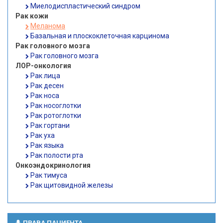
Миелодиспластический синдром
Рак кожи
Меланома
Базальная и плоскоклеточная карцинома
Рак головного мозга
Рак головного мозга
ЛОР-онкология
Рак лица
Рак десен
Рак носа
Рак носоглотки
Рак ротоглотки
Рак гортани
Рак уха
Рак языка
Рак полости рта
Онкоэндокринология
Рак тимуса
Рак щитовидной железы
ПРАВА ПАЦИЕНТА