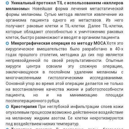
Уникальный протокол TIL с использованием «киллеров
меланомы»
Новейшая форма лечения метастатической
формы меланомы. Сутью метода является извлечение из
организма пациента одного из метастазов. Из него
получают раковые клетки и TIL-клетки. Далее TIL-клетки,
которые обладают способностью к уничтожению раковых
клеток, быстро размножают и вводят в организм пациента.
Микрографическая операция по методу МОСА
Хотя это
хирургическое вмешательство было разработано в 40-х
годах прошлого столетия, методика до сих пор является
непревзойденной по своей результативности. Опытные
хирурги центра освоили эту сложную операцию,
заключающуюся в послойном удалении меланомы с
многочисленными гистологическими исследованиями.
Основной упор во время этой операции делается не только
на восстановление качества жизни и работоспособности
пациента, но и на минимизацию площади
послеоперационного рубца.
Криотерапия
При неглубокой инфильтрации слоев кожи
опухолевым процессом возможно действенное воздействие
на меланому жидким азотом. Ее клетки некротизируются
под воздействием низких температур.