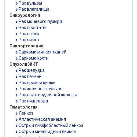
Рак вульвы
Рак влагалища
Онкоурология
Рак мочевого пузыря
Рак простаты
Рак почки
Рак яичка
Онкоортопедия
Саркома мягких тканей
Саркома кости
Опухоли ЖКТ
Рак желудка
Рак печени
Рак прямой кишки
Рак желчного пузыря
Рак поджелудочной железы
Рак пищевода
Гематология
Лейкоз
Апластическая анемия
Острый лимфобластный лейкоз
Острый миелоидный лейкоз