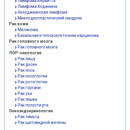
Лимфома Беркитта
Лимфома Ходжкина
Неходжкинская лимфома
Миелодиспластический синдром
Рак кожи
Меланома
Базальная и плоскоклеточная карцинома
Рак головного мозга
Рак головного мозга
ЛОР-онкология
Рак лица
Рак десен
Рак носа
Рак носоглотки
Рак ротоглотки
Рак гортани
Рак уха
Рак языка
Рак полости рта
Онкоэндокринология
Рак тимуса
Рак щитовидной железы