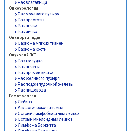
Рак влагалища
Онкоурология
Рак мочевого пузыря
Рак простаты
Рак почки
Рак яичка
Онкоортопедия
Саркома мягких тканей
Саркома кости
Опухоли ЖКТ
Рак желудка
Рак печени
Рак прямой кишки
Рак желчного пузыря
Рак поджелудочной железы
Рак пищевода
Гематология
Лейкоз
Апластическая анемия
Острый лимфобластный лейкоз
Острый миелоидный лейкоз
Лимфома Беркитта