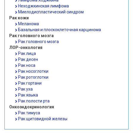
Лимфома Ходжкина
Неходжкинская лимфома
Миелодиспластический синдром
Рак кожи
Меланома
Базальная и плоскоклеточная карцинома
Рак головного мозга
Рак головного мозга
ЛОР-онкология
Рак лица
Рак десен
Рак носа
Рак носоглотки
Рак ротоглотки
Рак гортани
Рак уха
Рак языка
Рак полости рта
Онкоэндокринология
Рак тимуса
Рак щитовидной железы