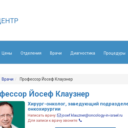
ЕНТР
Цены
Отделения
Врачи
Диагностика
Процедуры
Врачи
Профессор Йосеф Клаузнер
фессор Йосеф Клаузнер
Хирург-онколог, заведующий подраздел
онкохирургии
Написать врачу:
josef.klauzner@oncology-in-israel.ru
Для записи к врачу звоните: