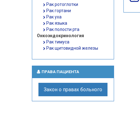
Рак ротоглотки
Рак гортани
Рак уха
Рак языка
Рак полости рта
Онкоэндокринология
Рак тимуса
Рак щитовидной железы
ПРАВА ПАЦИЕНТА
Закон о правах больного