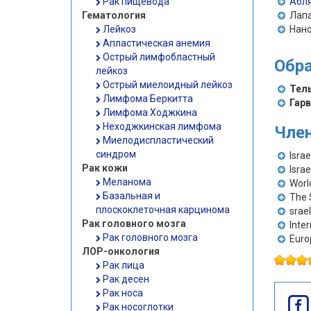
Рак пищевода
Абл
Гематология
Лапа
Лейкоз
Нан
Апластическая анемия
Острый лимфобластный
Обра
лейкоз
Острый миелоидный лейкоз
Тел
Лимфома Беркитта
Гар
Лимфома Ходжкина
Неходжкинская лимфома
Член
Миелодиспластический
синдром
Isra
Рак кожи
Israe
Меланома
Worl
Базальная и
The 
плоскоклеточная карцинома
srae
Рак головного мозга
Inte
Рак головного мозга
Euro
ЛОР-онкология
Рак лица
Рак десен
Рак носа
Рак носоглотки