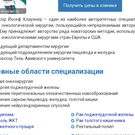
Получить цены в клинике
сор Йосеф Клаузнер – один из наиболее авторитетных специал
 онкологической хирургии, пользующийся непререкаемым автор
 Ему принадлежит авторство ряда новаторских методик, исполь
 онкологическими хирургами стран Европы и США.
едующий департаментом хирургии
едующий подразделением хирургии пищевода и желудка
ессор Тель-Авивского университета
вные области специализации
ая онкохирургия
ургия поджелудочной железы
ение перитонеальных злокачественных новообразований
ение сарком пищевода, желудка, толстой кишки
ение нейроэндокринных опухолей
цинома
Рак поджелудочной железы
холь ЖКТ
Рак толстого кишечника
желчного пузыря
Ректальный полип