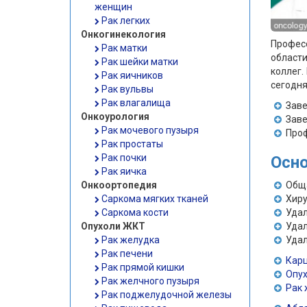
женщин
Рак легких
Онкогинекология
Профес
Рак матки
области
Рак шейки матки
коллег.
Рак яичников
сегодня
Рак вульвы
Рак влагалища
Зав
Онкоурология
Зав
Рак мочевого пузыря
Проф
Рак простаты
Рак почки
Осно
Рак яичка
Онкоортопедия
Общ
Саркома мягких тканей
Хир
Саркома кости
Удал
Опухоли ЖКТ
Удал
Рак желудка
Удал
Рак печени
Кар
Рак прямой кишки
Опу
Рак желчного пузыря
Рак 
Рак поджелудочной железы