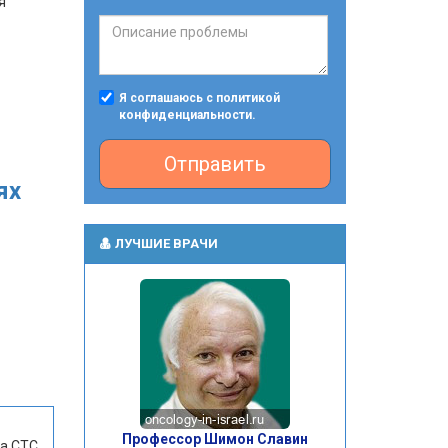
я
Я соглашаюсь с политикой
конфиденциальности.
Отправить
ях
ЛУЧШИЕ ВРАЧИ
Профессор Шимон Славин
а СТС