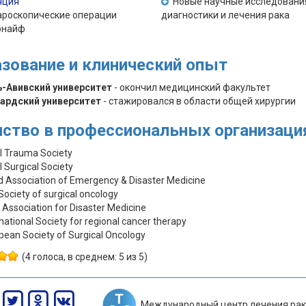
яция
Новые научные исследовани
роскопические операции
диагностики и лечения рака
онайф
зование и клинический опыт
ь-Авивский университет
- окончил медицинский факультет
вардский университет
- стажировался в области общей хирургии
ство в профессиональных организаци
el Trauma Society
l Surgical Society
d Association of Emergency & Disaster Medicine
Society of surgical oncology
l Association for Disaster Medicine
rnational Society for regional cancer therapy
pean Society of Surgical Oncology
(4 голоса, в среднем: 5 из 5)
Международный центр лечения рак