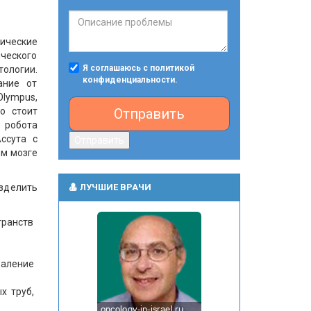
пические
ического
Я соглашаюсь с политикой
ологии.
конфиденциальности.
ание от
lympus,
Отправить
о стоит
 робота
ссута с
Отправить
ом мозге
ЛУЧШИЕ ВРАЧИ
зделить
транств
аление
х труб,