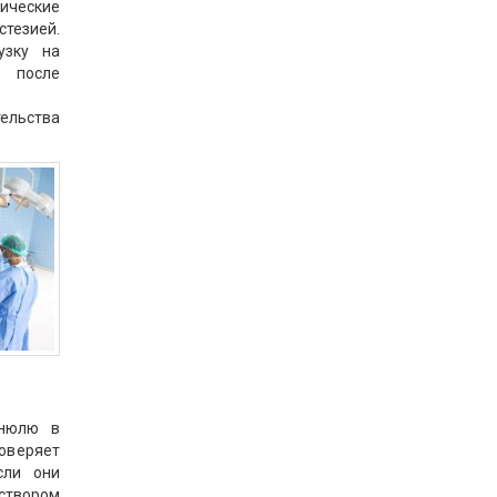
ические
стезией.
узку на
е после
ельства
анюлю в
оверяет
сли они
створом