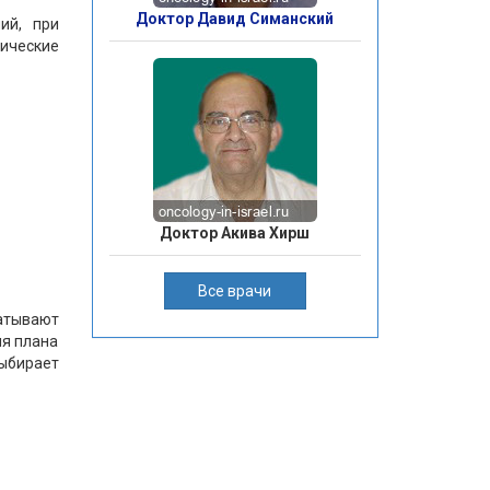
Доктор Давид Симанский
ий, при
ические
Доктор Акива Хирш
Все врачи
атывают
ия плана
выбирает