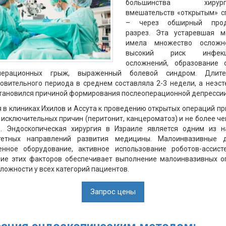
большинства хирурги
вмешательств «открытым» с
– через обширный прод
разрез. Эта устаревшая м
имела множество осложн
высокий риск инфекц
осложнений, образование 
перационных грыж, выраженный болевой синдром. Длите
овительного периода в среднем составляла 2-3 недели, а неэс
тановился причиной формирования послеоперационной депрессии
 в клиниках Ихилов и Ассута к проведению открытых операций п
 исключительных причин (перитонит, канцероматоз) и не более че
в. Эндоскопическая хирургия в Израиле является одним из н
тетных направлений развития медицины. Малоинвазивные д
енное оборудование, активное использование роботов-ассист
ние этих факторов обеспечивает выполнение малоинвазивных о
ложности у всех категорий пациентов.
Запрос цены