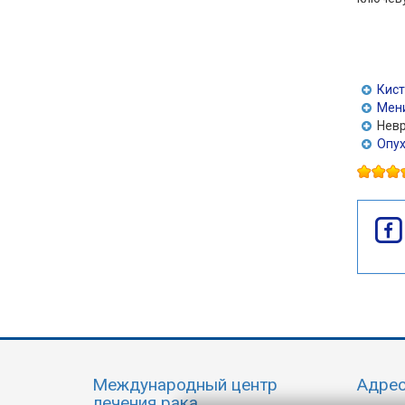
Кист
Мен
Невр
Опух
Международный центр
Адре
лечения рака