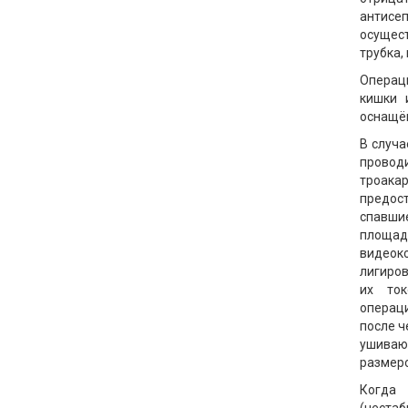
антисе
осущест
трубка,
Операц
кишки 
оснащён
В случа
проводи
троака
предос
спавши
площад
видеок
лигиров
их ток
операц
после ч
ушиваю
размеро
Когда