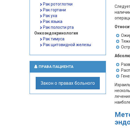
Рак ротоглотки
Следуе
Рак гортани
наличи
Рак уха
операци
Рак языка
Относи
Рак полости рта
Онкоэндокринология
Ожир
Рак тимуса
Тяж
Рак щитовидной железы
Остр
Абсолю
Разв
ПРАВА ПАЦИЕНТА
Рас
Гене
Закон о правах больного
Израил
несколь
лечения
наибол
Мето
эндо