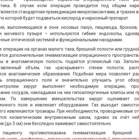
птика. В случае если операция проводится под общим нар
вляется стандартная премедикация миорелаксантами, в трахею 
 по которой будет подаваться кислород и наркозный препарат.
ия, выполняющаяся в зоне носовых пазух, пищевода, бронхов,
и мочевого пузыря – используются гибкие эндоскопы, однов
ные оптической системой и функциональными насадками.
е операции на органах малого таза, брюшной полости или грудно
тся дополнительная пневматизация операционного пространств
ры в анатомическую полость подаётся углекислый газ. Заполн
тавленный объём, газ «раскрывает» стенки полости, расп
еся анатомические образования. Подобная мера позволяет ра
ь операционного поля и значительно улучшить угол обзо
онтролем хирург выполняет необходимую операцию, про
ание сосудов, накладывая на них гипоаллергенные клипсы или 
ом. По завершению вмешательства хирург оценивает со
ионного поля и извлекает оборудование. Газ выходит самостоя
его извлекаются троакары. При необходимости, проводниковые о
тся косметическим внутрикожным швом, однако за счёт не
в (до 3 см) они бесследно заживают самостоятельно.
 пациенту противопоказана пневматизация брюшной п