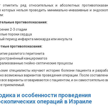
т отметить ряд относительных и абсолютных противопоказан
и которых нельзя проводить минимально-инвазивные и эндоскоп
и:
тельные противопоказания:
ение 2-3 стадии
елые пороки сердца
ый период инфаркта миокарда или инсульта
тные противопоказания:
итие разлитого перитонита
пространённый канцероматоз
рализованные гнойно-септические процессы
ьские специалисты изучают историю болезни пациента и разраб
ко возможных вариантов проведения операции. После составлен
 все варианты оговариваются с пациентом, и он самостоятельно 
ее приемлемый.
дика и особенности проведения
скопических операций в Израиле