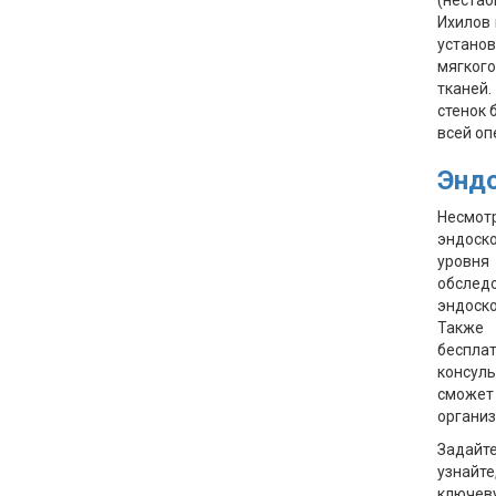
(неста
Ихилов 
устано
мягког
тканей.
стенок 
всей оп
Эндо
Несмот
эндоско
уровня
обслед
эндоск
Также 
беспла
консуль
сможет
организ
Задайт
узнайт
ключеву