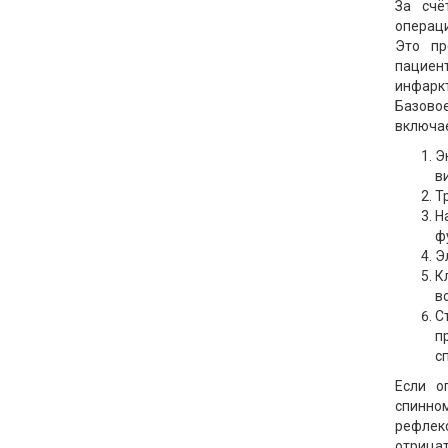
За счё
операци
Это пр
пациен
инфаркт
Базово
включае
Э
в
Т
Н
ф
Э
К
в
С
п
с
Если о
спинно
рефлек
отрица