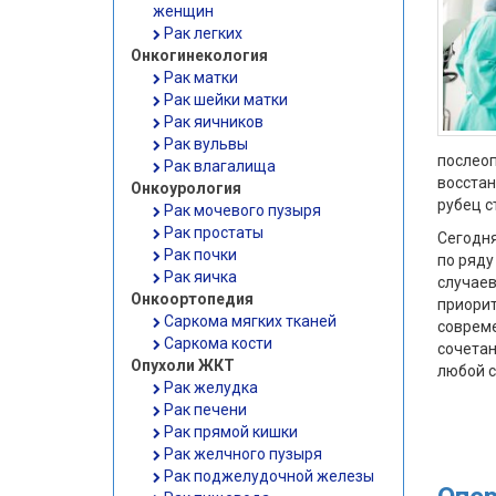
женщин
Рак легких
Онкогинекология
Рак матки
Рак шейки матки
Рак яичников
Рак вульвы
послео
Рак влагалища
восстан
Онкоурология
рубец с
Рак мочевого пузыря
Рак простаты
Сегодня
Рак почки
по ряду
Рак яичка
случае
Онкоортопедия
приори
Саркома мягких тканей
соврем
Саркома кости
сочета
Опухоли ЖКТ
любой с
Рак желудка
Рак печени
Рак прямой кишки
Рак желчного пузыря
Рак поджелудочной железы