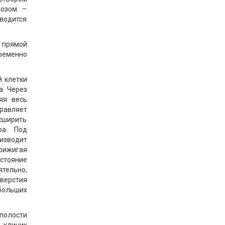
козом –
вводится
 прямой
ременно
й клетки
а. Через
яя весь
равляет
сширить
ра. Под
изводит
прижигая
стояние
тельно,
тверстия
больших
олости