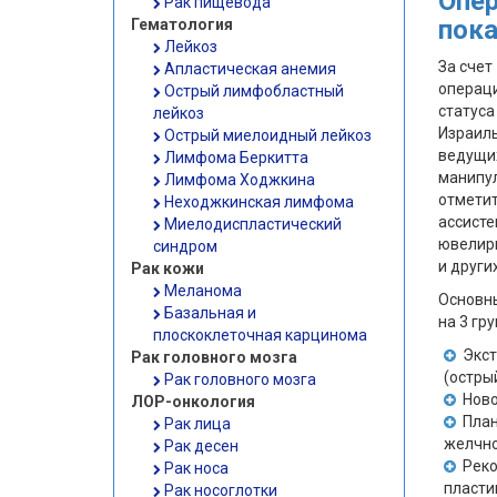
Опе
Рак пищевода
пока
Гематология
Лейкоз
За счет
Апластическая анемия
операци
Острый лимфобластный
статус
лейкоз
Израил
Острый миелоидный лейкоз
ведущи
Лимфома Беркитта
манипу
Лимфома Ходжкина
отмети
Неходжкинская лимфома
ассист
Миелодиспластический
ювелирн
синдром
и други
Рак кожи
Меланома
Основн
Базальная и
на 3 гру
плоскоклеточная карцинома
Экст
Рак головного мозга
(остры
Рак головного мозга
Нов
ЛОР-онкология
Пла
Рак лица
желчно
Рак десен
Реко
Рак носа
пласти
Рак носоглотки