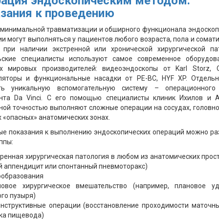
рация эндоскопическим методом:
зания к проведению
 минимальной травматизации и обширного функционала эндоско
и могут выполняться у пациентов любого возраста, пола и сомат
а при наличии экстренной или хронической хирургической пат
ьские специалисты используют самое современное оборудов
х мировых производителей: видеоэндоскопы от Karl Storz, O
ляторы и функциональные насадки от PE-BC, HYF XP. Отдельн
ть уникальную вспомогательную систему – операционного
ента Da Vinci. С его помощью специалисты клиник Ихилов и А
ой точностью выполняют сложные операции на сосудах, головн
х «опасных» анатомических зонах.
ые показания к выполнению эндоскопических операций можно ра
ппы:
ренная хирургическая патология в любом из анатомических прос
й аппендицит или спонтанный пневмоторакс)
ообразования
новое хирургическое вмешательство (например, плановое уд
го пузыря)
нструктивные операции (восстановление проходимости маточны
ка пищевода)