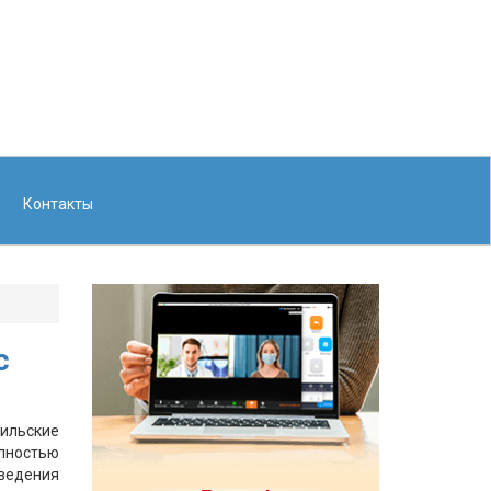
Контакты
с
аильские
лностью
едения