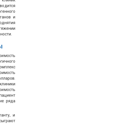
 клиник
вводится
генного
ганов и
поднятия
отяжении
ности.
ы
оимость
огичного
омплекс
оимость
лларов.
клиники
оимость
 пациент
ие ряда
анту, и
сыграют