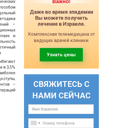
Важно!
ческих
пособом
Даже во время эпидемии
ольный
Вы можете получить
етодика
лечение в Израиле.
ений –
ионных
Комплексная телемедицина от
спаек и
ведущих врачей клиники.
льность
тетичный
.
Узнать цены
рибегают
м в 3,5%
аиболее
оступы,
СВЯЖИТЕСЬ С
ентов –
пераций
НАМИ СЕЙЧАС