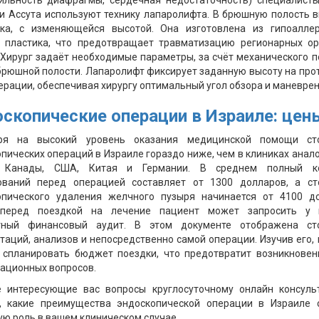
бильность диафрагмы, сердечная недостаточность) специалисты
и Ассута используют технику лапаролифта. В брюшную полость 
вка, с изменяющейся высотой. Она изготовлена из гипоаллер
о пластика, что предотвращает травматизацию регионарных ор
 Хирург задаёт необходимые параметры, за счёт механического 
брюшной полости. Лапаролифт фиксирует заданную высоту на пр
ерации, обеспечивая хирургу оптимальный угол обзора и маневрен
скопические операции в Израиле: цен
ря на высокий уровень оказания медицинской помощи ст
пических операций в Израиле гораздо ниже, чем в клиниках анал
 Канады, США, Китая и Германии. В среднем полный к
ований перед операцией составляет от 1300 долларов, а ст
опического удаления желчного пузыря начинается от 4100 до
перед поездкой на лечение пациент может запросить у 
тный финансовый аудит. В этом документе отображена ст
таций, анализов и непосредственно самой операции. Изучив его,
 спланировать бюджет поездки, что предотвратит возникновен
ационных вопросов.
е интересующие вас вопросы круглосуточному онлайн консульт
е, какие преимущества эндоскопической операции в Израиле 
ю роль в вашем клиническом случае.