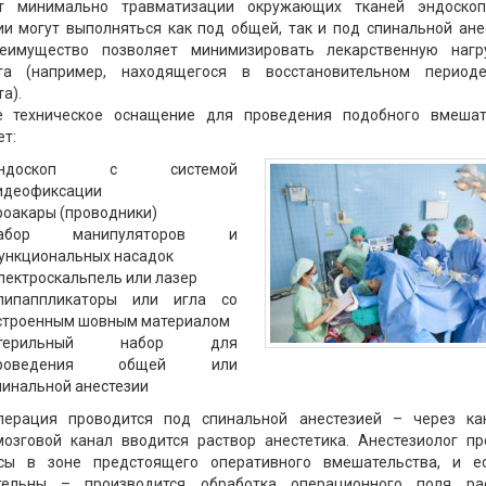
т минимально травматизации окружающих тканей эндоскоп
и могут выполняться как под общей, так и под спинальной ане
еимущество позволяет минимизировать лекарственную нагр
та (например, находящегося в восстановительном период
а).
е техническое оснащение для проведения подобного вмешат
т:
ндоскоп с системой
идеофиксации
роакары (проводники)
абор манипуляторов и
ункциональных насадок
лектроскальпель или лазер
липаппликаторы или игла со
строенным шовным материалом
терильный набор для
роведения общей или
пинальной анестезии
перация проводится под спинальной анестезией – через к
мозговой канал вводится раствор анестетика. Анестезиолог пр
сы в зоне предстоящего оперативного вмешательства, и е
тельны – производится обработка операционного поля ра