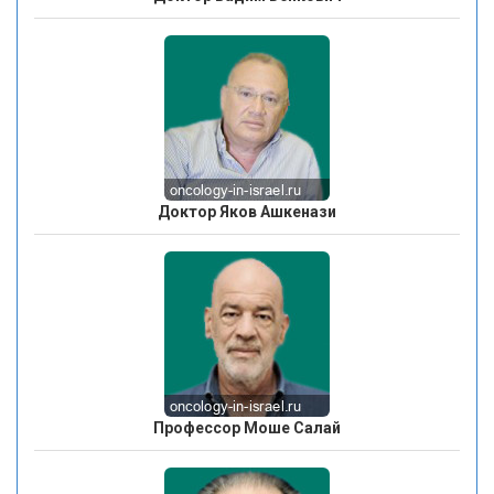
Доктор Яков Ашкенази
Профессор Моше Салай