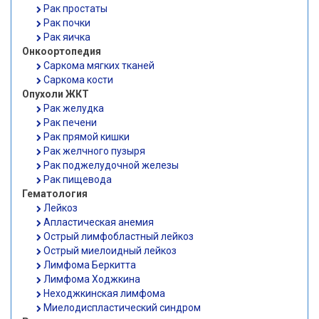
Рак простаты
Рак почки
Рак яичка
Онкоортопедия
Саркома мягких тканей
Саркома кости
Опухоли ЖКТ
Рак желудка
Рак печени
Рак прямой кишки
Рак желчного пузыря
Рак поджелудочной железы
Рак пищевода
Гематология
Лейкоз
Апластическая анемия
Острый лимфобластный лейкоз
Острый миелоидный лейкоз
Лимфома Беркитта
Лимфома Ходжкина
Неходжкинская лимфома
Миелодиспластический синдром