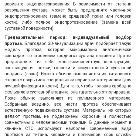
варианте эндопротезирования. В зависимости от степени
разрушения сустава, может быть предпринято частичное
эндопротезирование (замена хрящевой ткани или головки
кости), либо полное эндопротезирование (замена всей
суставной поверхности).
Предварительный период: индивидуальный подбор
протеза.
Благодаря 3D-визуализации врач подбирает такую
модель протеза, которая максимально анатомически
совпадает со строением «родного» сустава пациента. Протез
представляет из себя многокомпонентную конструкцию,
состоящую из ножки, головки и искусственной суставной
впадины (ложа). Ножка обычно выполняется из титанового
сплава с покрытием специальным пористым материалом (для
лучшей фиксации к кости). Для того, чтобы головка свободно
скользила в суставной впадине, она тщательно отполирована.
Ложе обычно выполняют из полимерного материала.
Собранные воедино, все части протеза обеспечивают
естественную подвижность сустава. Материалы, из которых
делают протезы, не подвержены коррозии и полностью
совместимы с человеческими тканями. В данный момент в
клинике СТС используют наиболее современные вида
протезов из титана, керамики и полимеров, срок службы