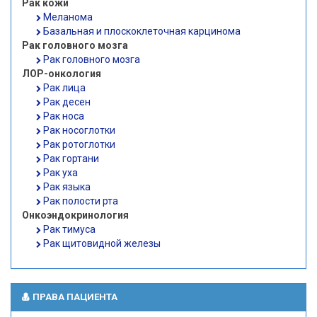
Рак кожи
Меланома
Базальная и плоскоклеточная карцинома
Рак головного мозга
Рак головного мозга
ЛОР-онкология
Рак лица
Рак десен
Рак носа
Рак носоглотки
Рак ротоглотки
Рак гортани
Рак уха
Рак языка
Рак полости рта
Онкоэндокринология
Рак тимуса
Рак щитовидной железы
ПРАВА ПАЦИЕНТА