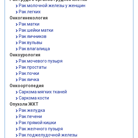
Рак молочной железы у женщин
Рак легких
Онкогинекология
Рак матки
Рак шейки матки
Рак яичников
Рак вульвы
Рак влагалища
Онкоурология
Рак мочевого пузыря
Рак простаты
Рак почки
Рак яичка
Онкоортопедия
Саркома мягких тканей
Саркома кости
Опухоли ЖКТ
Рак желудка
Рак печени
Рак прямой кишки
Рак желчного пузыря
Рак поджелудочной железы