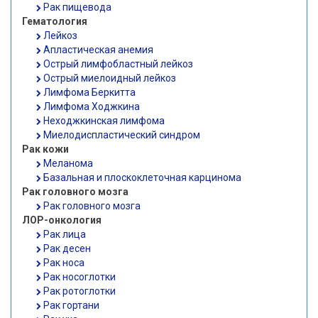
Рак пищевода
Гематология
Лейкоз
Апластическая анемия
Острый лимфобластный лейкоз
Острый миелоидный лейкоз
Лимфома Беркитта
Лимфома Ходжкина
Неходжкинская лимфома
Миелодиспластический синдром
Рак кожи
Меланома
Базальная и плоскоклеточная карцинома
Рак головного мозга
Рак головного мозга
ЛОР-онкология
Рак лица
Рак десен
Рак носа
Рак носоглотки
Рак ротоглотки
Рак гортани