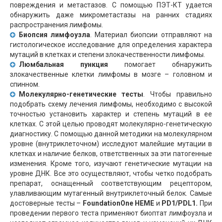
повреждения и метастазов. С помощью ПЭТ-КТ удается
обнаружить даже микрометастазы на ранних стадиях
распространения лимфомы.
Биопсия
лимфоузла
. Материал биопсии отправляют на
гистологическое исследование для определения характера
мутаций в клетках и степени злокачественности лимфомы.
Люмбальная пункция
помогает обнаружить
злокачественные клетки лимфомы в мозге – головном и
спинном.
Молекулярно-генетические тесты
. Чтобы правильно
подобрать схему лечения лимфомы, необходимо с высокой
точностью установить характер и степень мутаций в ее
клетках. С этой целью проводят молекулярно-генетическую
диагностику. С помощью данной методики на молекулярном
уровне (внутриклеточном) исследуют малейшие мутации в
клетках и наличие белков, ответственных за эти патогенные
изменения. Кроме того, изучают генетические мутации на
уровне ДНК. Все это осуществляют, чтобы четко подобрать
препарат, оснащенный соответствующим рецептором,
улавливающим мутагенный внутриклеточный белок. Самые
достоверные тесты –
FoundationOne HEME
и
PD1/PDL1.
При
проведении первого теста применяют биоптат лимфоузла и