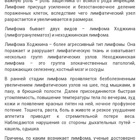
важную роль – роль защитника от всякого рода инфекций.
Лимфоме присуще усиленное и безостановочное деление
пораженных клеток, вследствие чего лимфатический узел
разрастается и увеличивается в размерах.
Лимфома бывает двух видов – лимфома Ходжкина
(лимфогранулематоз) и неходжкинская лимфома.
Лимфома Ходжкина – более агрессивный тип лимфомы. Она
поражает и разрушает лимфатическую ткань и охватывает
несколько групп лимфатических узлов. Неходжкинская
лимфома – это группа злокачественных патологий,
поражающих селезенку, костный мозг и сосуды.
В ранней стадии лимфома проявляется безболезненным
увеличением лимфатических узлов на шее, под мышками, в
паху, в брюшной полости. Далее присоединяются быстрая
утомляемость, повышение температуры тела по вечерам, зуд
кожи и появление красных пятен на ней, ночное профузное
потение. Тошнота, рвота, боль в животе и резкое ухудшение
аппетита приводят к стремительной потере веса.
Наблюдаются нарушения со стороны дыхательных путей –
кашель, одышка.
Причины, по каким возникает лимфома, ученые достоверно