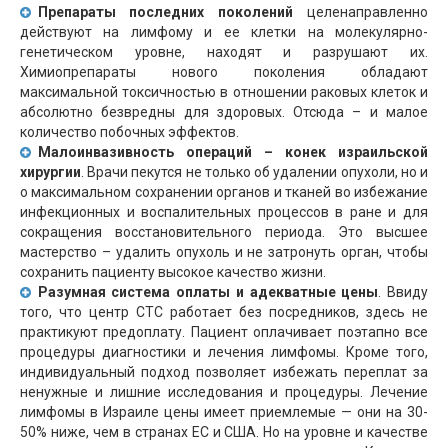
Препараты последних поколений
целенаправленно
действуют на лимфому и ее клетки на молекулярно-
генетическом уровне, находят и разрушают их.
Химиопрепараты нового поколения обладают
максимальной токсичностью в отношении раковых клеток и
абсолютно безвредны для здоровых. Отсюда – и малое
количество побочных эффектов.
Малоинвазивность операций
– конек израильской
хирургии
. Врачи пекутся не только об удалении опухоли, но и
о максимальном сохранении органов и тканей во избежание
инфекционных и воспалительных процессов в ране и для
сокращения восстановительного периода. Это высшее
мастерство – удалить опухоль и не затронуть орган, чтобы
сохранить пациенту высокое качество жизни.
Разумная система оплаты и адекватные цены
. Ввиду
того, что центр СТС работает без посредников, здесь не
практикуют предоплату. Пациент оплачивает поэтапно все
процедуры диагностики и лечения лимфомы. Кроме того,
индивидуальный подход позволяет избежать переплат за
ненужные и лишние исследования и процедуры. Лечение
лимфомы в Израиле цены имеет приемлемые — они на 30-
50% ниже, чем в странах ЕС и США. Но на уровне и качестве