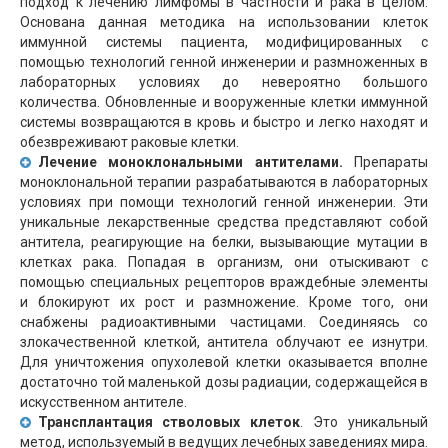
подход к лечению лимфомы в частности и рака в целом.
Основана данная методика на использовании клеток
иммунной системы пациента, модифицированных с
помощью технологий генной инженерии и размноженных в
лабораторных условиях до невероятно большого
количества. Обновленные и вооруженные клетки иммунной
системы возвращаются в кровь и быстро и легко находят и
обезвреживают раковые клетки.
Лечение моноклональными антителами.
Препараты
моноклональной терапии разрабатываются в лабораторных
условиях при помощи технологий генной инженерии. Эти
уникальные лекарственные средства представляют собой
антитела, реагирующие на белки, вызывающие мутации в
клетках рака. Попадая в организм, они отыскивают с
помощью специальных рецепторов враждебные элементы
и блокируют их рост и размножение. Кроме того, они
снабжены радиоактивными частицами. Соединяясь со
злокачественной клеткой, антитела облучают ее изнутри.
Для уничтожения опухолевой клетки оказывается вполне
достаточно той маленькой дозы радиации, содержащейся в
искусственном антителе.
Трансплантация стволовых клеток
. Это уникальный
метод, используемый в ведущих лечебных заведениях мира.