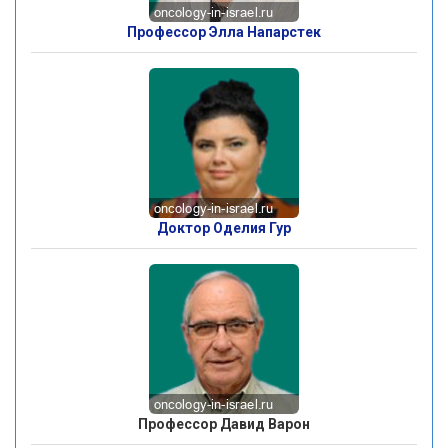
Профессор Элла Напарстек
Доктор Оделия Гур
Профессор Давид Варон